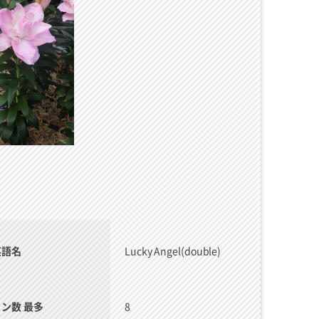
英語名
Lucky Angel(double)
リン数 最多
8