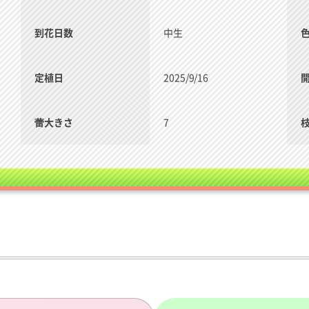
到花日数
中生
定植日
2025/9/16
蕾大きさ
7