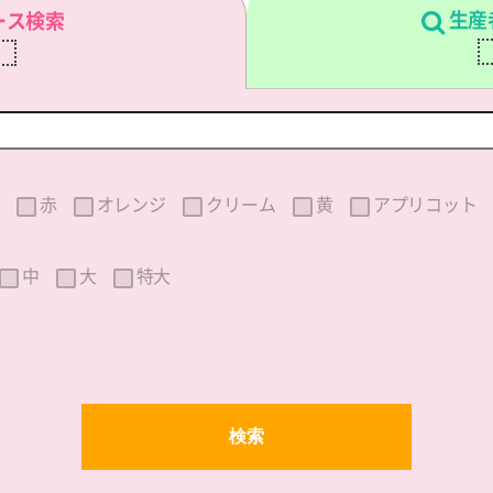
生産
ース検索
刷
赤
オレンジ
クリーム
黄
アプリコット
中
大
特大