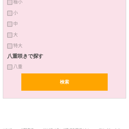
極小
小
中
大
特大
八重咲きで探す
八重