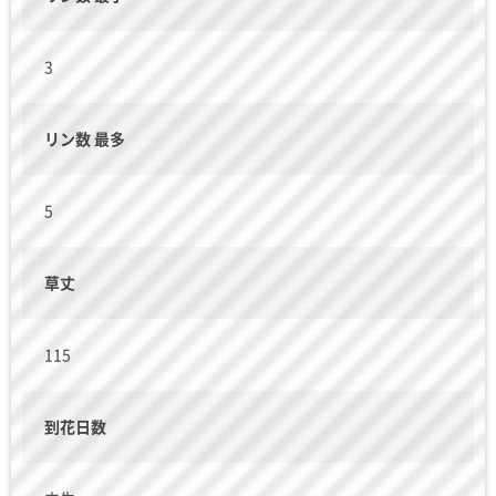
3
リン数 最多
5
草丈
115
到花日数