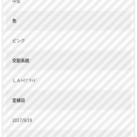
中生
色
ピンク
交配系統
ＬＡﾊｲﾌﾞﾘｯﾄﾞ
定植日
2017/9/19