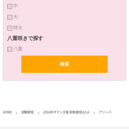
中
大
特大
八重咲きで探す
八重
HOME
試験栽培
2016年オランダ産 抑制栽培 A/LA
アリーバ