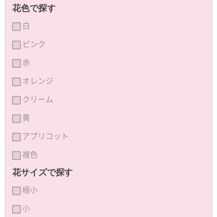
花色で探す
白
ピンク
赤
オレンジ
クリーム
黄
アプリコット
複色
花サイズで探す
極小
小