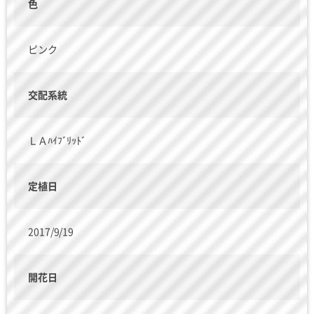
色
ピンク
交配系統
ＬＡﾊｲﾌﾞﾘｯﾄﾞ
定植日
2017/9/19
開花日