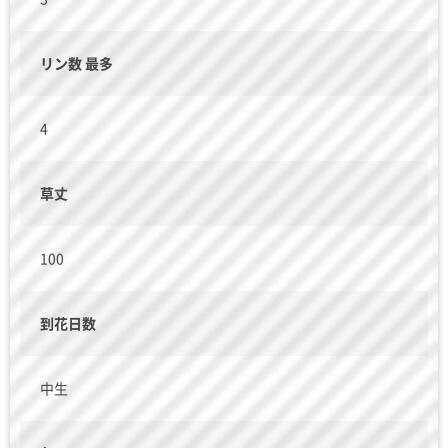
リン数 最多
4
草丈
100
到花日数
中生