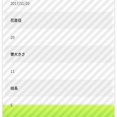
2017/11/20
花直径
20
蕾大きさ
11
枝長
5