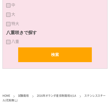
中
大
特大
八重咲きで探す
八重
HOME
試験栽培
2016年オランダ産 抑制栽培 A/LA
ステンレススチー
ル(花粉無し)