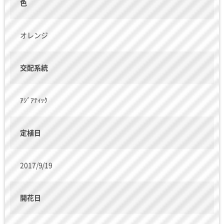
色
オレンジ
交配系統
ｱｼﾞｱﾃｨｯｸ
定植日
2017/9/19
開花日