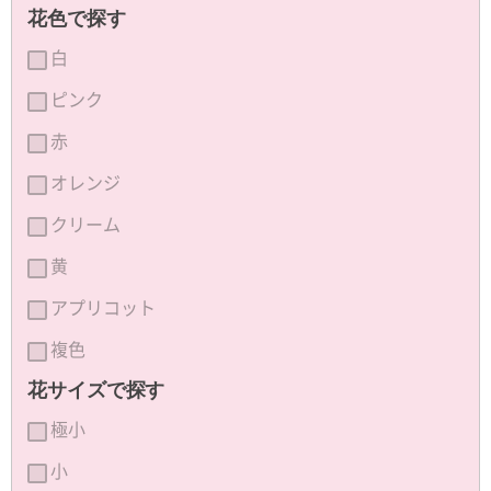
花色で探す
白
ピンク
赤
オレンジ
クリーム
黄
アプリコット
複色
花サイズで探す
極小
小