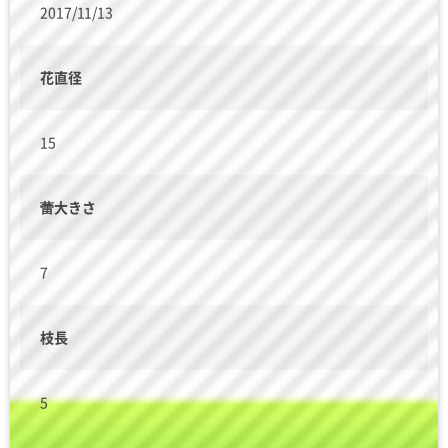
2017/11/13
花直径
15
蕾大きさ
7
枝長
5