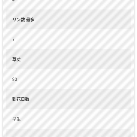
リン数 最多
7
草丈
90
到花日数
早生