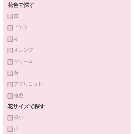
花色で探す
白
ピンク
赤
オレンジ
クリーム
黄
アプリコット
複色
花サイズで探す
極小
小