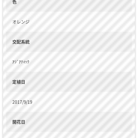
色
オレンジ
交配系統
ｱｼﾞｱﾃｨｯｸ
定植日
2017/9/19
開花日