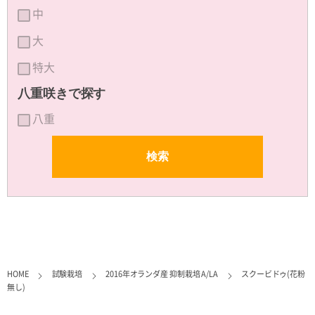
中
大
特大
八重咲きで探す
八重
HOME
試験栽培
2016年オランダ産 抑制栽培 A/LA
スクービドゥ(花粉
無し)