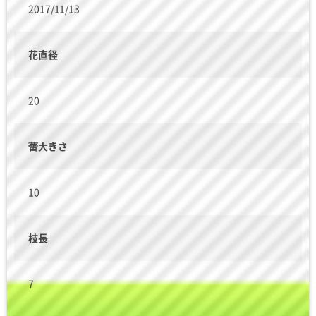
2017/11/13
花直径
20
蕾大きさ
10
枝長
7