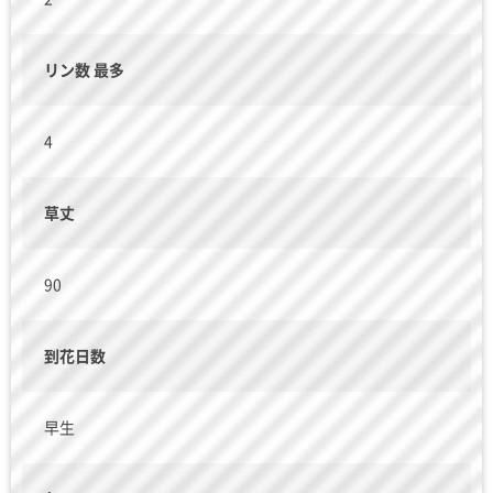
リン数 最多
4
草丈
90
到花日数
早生