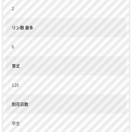
2
リン数 最多
6
草丈
120
到花日数
早生