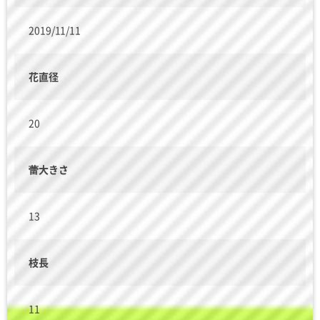
2019/11/11
花直径
20
蕾大きさ
13
枝長
11