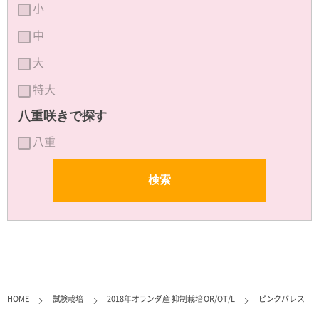
小
中
大
特大
八重咲きで探す
八重
HOME
試験栽培
2018年オランダ産 抑制栽培 OR/OT/L
ピンクパレス