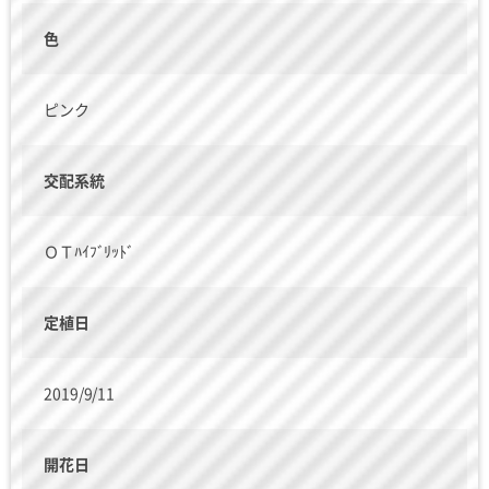
色
ピンク
交配系統
ＯＴﾊｲﾌﾞﾘｯﾄﾞ
定植日
2019/9/11
開花日