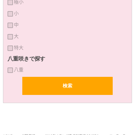
極小
小
中
大
特大
八重咲きで探す
八重