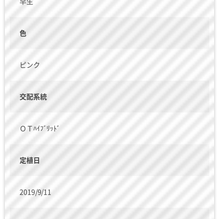
早生
色
ピンク
交配系統
ＯＴﾊｲﾌﾞﾘｯﾄﾞ
定植日
2019/9/11