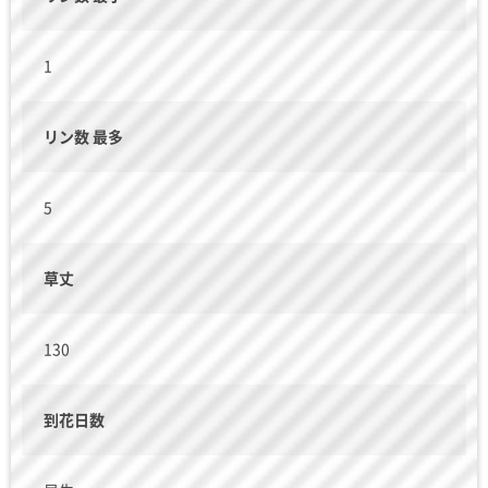
1
リン数 最多
5
草丈
130
到花日数