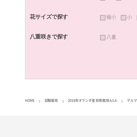
極小
小
花サイズで探す
八重
八重咲きで探す
HOME
試験栽培
2018年オランダ産 抑制栽培 A/LA
デルマ