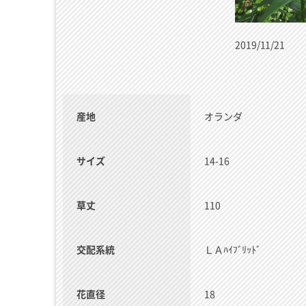
2019/11/21
産地
オランダ
サイズ
14-16
草丈
110
交配系統
ＬＡﾊｲﾌﾞﾘｯﾄﾞ
花直径
18