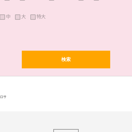
中
大
特大
ロサ