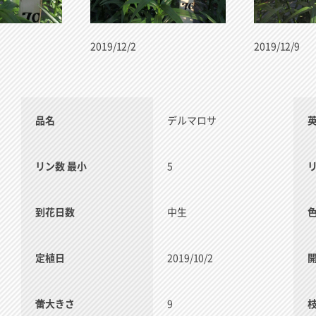
2019/12/2
2019/12/9
品名
デルマロサ
リン数 最小
5
到花日数
中生
定植日
2019/10/2
蕾大きさ
9