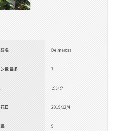
英語名
Delmarosa
リン数 最多
7
色
ピンク
開花日
2019/12/4
枝長
9