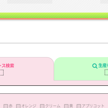
生産
ース検索
刷
赤
オレンジ
クリーム
黄
アプリコット