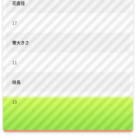
花直径
17
蕾大きさ
11
枝長
10