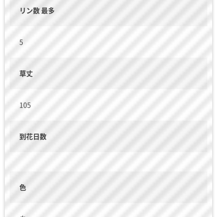
リン数 最多
5
草丈
105
到花日数
色