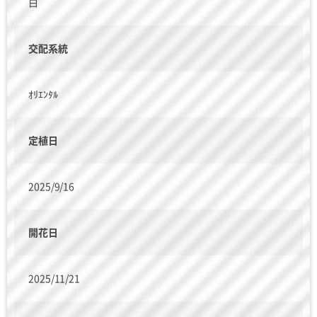
白
交配系統
ｵﾘｴﾝﾀﾙ
定植日
2025/9/16
開花日
2025/11/21