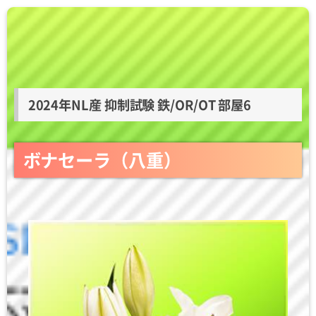
2024年NL産 抑制試験 鉄/OR/OT 部屋6
ボナセーラ（八重）