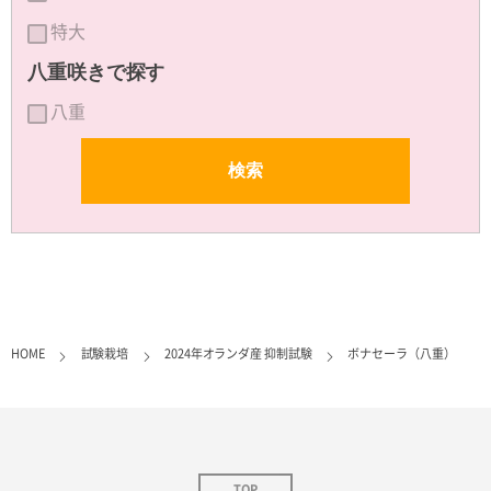
特大
八重咲きで探す
八重
HOME
試験栽培
2024年オランダ産 抑制試験
ボナセーラ（八重）
TOP