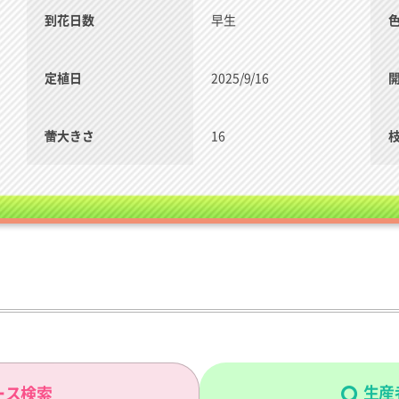
到花日数
早生
定植日
2025/9/16
蕾大きさ
16
生産
ース検索