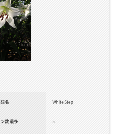
英語名
White Step
リン数 最多
5